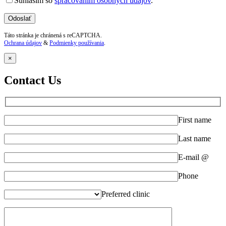
Súhlasím so
spracovaním osobných údajov
.
Táto stránka je chránená s reCAPTCHA.
Ochrana údajov
&
Podmienky používania
.
×
Contact Us
First name
Last name
E-mail @
Phone
Preferred clinic