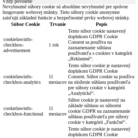
Vždy povolené
Nevyhnutné súbory cookie sú absolútne nevyhnutné pre správne
fungovanie webovej stránky. Tieto súbory cookie anonymne
zaisťujú základné funkcie a bezpečnostné prvky webovej stránky.
Súbor Cookie
Trvanie
Popis
Tento súbor cookie nastavený
doplnkom GDPR Cookie
cookielawinfo-
Consent sa používa na
checkbox-
1 rok
zaznamenanie súhlasu
advertisement
používateľa s cookies v kategórii
„Reklamné“.
Tento súbor cookie je nastavený
doplnkom GDPR Cookie
cookielawinfo-
11
Consent. Súbor cookie sa používa
checkbox-analytics
mesiacov
na uloženie súhlasu používateľa
pre súbory cookie v kategórii
„Analytické“.
Súbor cookie je nastavený na
základe súhlasu so súbormi
cookielawinfo-
11
cookie GDPR na zaznamenanie
checkbox-functional
mesiacov
súhlasu používateľa pre súbory
cookie v kategórii „Funkčné“.
Tento súbor cookie je nastavený
doplnkom GDPR Cookie