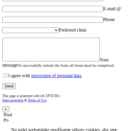
E-mail @
Phone
Preferred clinic
Your
message
To successfully submit the form, all items must be completed.
I agree with
processing of personal data
.
This page is protected with reCAPTCHA.
Data protection
&
Terms of Use
.
×
Pred
Po
Na našej webstránke používame súbory cookies, aby sme