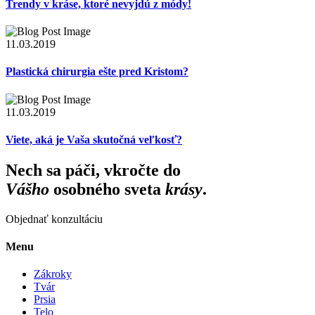
Trendy v kráse, ktoré nevyjdú z módy!
11.03.2019
Plastická chirurgia ešte pred Kristom?
11.03.2019
Viete, aká je Vaša skutočná veľkosť?
Nech sa páči, vkročte do
Vášho
osobného sveta
krásy
.
Objednať konzultáciu
Menu
Zákroky
Tvár
Prsia
Telo