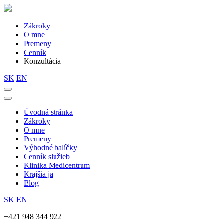
Zákroky
O mne
Premeny
Cenník
Konzultácia
SK
EN
Úvodná stránka
Zákroky
O mne
Premeny
Výhodné balíčky
Cenník služieb
Klinika Medicentrum
Krajšia ja
Blog
SK
EN
+421 948 344 922