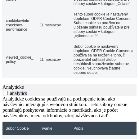
súbory cookie v kategórii „Ostatné.
Tento súbor cookie je nastavený
doplnkom GDPR Cookie Consent.
cookielawinfo-
Súbor cookie sa používa na
checkbox-
11 mesiacov
uloženie súhlasu používateľa pre
performance
súbory cookie v kategórii
„Výkonnostné“.
Súbor cookie je nastavený
doplnkom GDPR Cookie Consent a
používa sa na uloženie toho, či
viewed_cookie_
11 mesiacov
používateľ súhlasil alebo
policy
nesúhlasil s používaním súborov
cookie. Neuchováva žiadne
osobné údaje.
Analytické
analytics
Analytické cookies sa používajú na pochopenie toho, ako
návštevníci interagujú s webovou stránkou. Tieto súbory cookie
pomáhajú poskytovať informácie o metrikách, ako je počet
návštevníkov, miera odchodov, zdroj návštevnosti atď.
Súbor Cookie
Trvanie
Popis