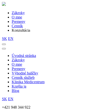
Zákroky
O mne
Premeny
Cenník
Konzultácia
SK
EN
Úvodná stránka
Zákroky
O mne
Premeny
Výhodné balíčky
Cenník služieb
Klinika Medicentrum
Krajšia ja
Blog
SK
EN
+421 948 344 922