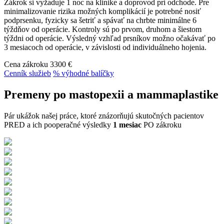
Zákrok si vyžaduje 1 noc na klinike a doprovod pri odchode. Pre
minimalizovanie rizika možných komplikácií je potrebné nosiť
podprsenku, fyzicky sa šetriť a spávať na chrbte minimálne 6
týždňov od operácie. Kontroly sú po prvom, druhom a šiestom
týždni od operácie. Výsledný vzhľad prsníkov možno očakávať po
3 mesiacoch od operácie, v závislosti od individuálneho hojenia.
Cena zákroku
3300 €
Cenník služieb
% výhodné balíčky
Premeny po mastopexii a mammaplastike
Pár ukážok našej práce, ktoré znázorňujú skutočných pacientov
PRED a ich pooperačné výsledky
1 mesiac
PO zákroku