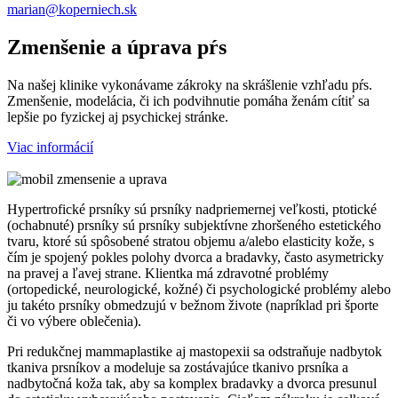
marian@koperniech.sk
Zmenšenie a úprava pŕs
Na našej klinike vykonávame zákroky na skrášlenie vzhľadu pŕs.
Zmenšenie, modelácia, či ich podvihnutie pomáha ženám cítiť sa
lepšie po fyzickej aj psychickej stránke.
Viac informácií
Hypertrofické prsníky sú prsníky nadpriemernej veľkosti, ptotické
(ochabnuté) prsníky sú prsníky subjektívne zhoršeného estetického
tvaru, ktoré sú spôsobené stratou objemu a/alebo elasticity kože, s
čím je spojený pokles polohy dvorca a bradavky, často asymetricky
na pravej a ľavej strane. Klientka má zdravotné problémy
(ortopedické, neurologické, kožné) či psychologické problémy alebo
ju takéto prsníky obmedzujú v bežnom živote (napríklad pri športe
či vo výbere oblečenia).
Pri redukčnej mammaplastike aj mastopexii sa odstraňuje nadbytok
tkaniva prsníkov a modeluje sa zostávajúce tkanivo prsníka a
nadbytočná koža tak, aby sa komplex bradavky a dvorca presunul