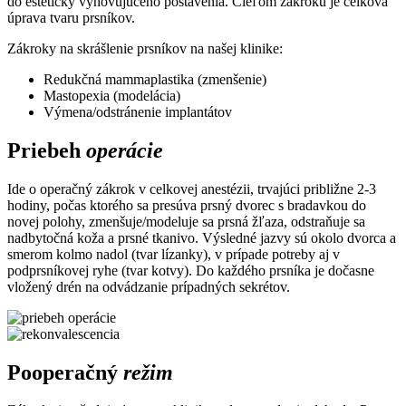
do esteticky vyhovujúceho postavenia. Cieľom zákroku je celková
úprava tvaru prsníkov.
Zákroky na skrášlenie prsníkov na našej klinike:
Redukčná mammaplastika (zmenšenie)
Mastopexia (modelácia)
Výmena/odstránenie implantátov
Priebeh
operácie
Ide o operačný zákrok v celkovej anestézii, trvajúci približne 2-3
hodiny, počas ktorého sa presúva prsný dvorec s bradavkou do
novej polohy, zmenšuje/modeluje sa prsná žľaza, odstraňuje sa
nadbytočná koža a prsné tkanivo. Výsledné jazvy sú okolo dvorca a
smerom kolmo nadol (tvar lízanky), v prípade potreby aj v
podprsníkovej ryhe (tvar kotvy). Do každého prsníka je dočasne
vložený drén na odvádzanie prípadných sekrétov.
Pooperačný
režim