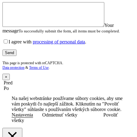
Your
message
To successfully submit the form, all items must be completed.
I agree with
processing of personal data
.
This page is protected with reCAPTCHA.
Data protection
&
Terms of Use
.
×
Pred
Po
Na našej webstránke používame súbory cookies, aby sme
vám poskytli čo najlepší zážitok. Kliknutím na "Povoliť
všetky" súhlasíte s používaním všetkých súborov cookie.
Nastavenia
Odmietnuť všetky
Povoliť
všetky