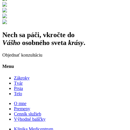
Nech sa páči, vkročte do
Vášho
osobného sveta
krásy
.
Objednať konzultáciu
Menu
Zákroky
Tvár
Prsia
Telo
O mne
Premeny
Cenník služieb
Výhodné balíčky
Klinika Medicentrum